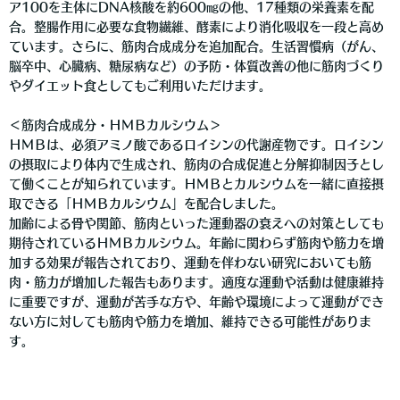
ア100を主体にDNA核酸を約600㎎の他、17種類の栄養素を配
合。整腸作用に必要な食物繊維、酵素により消化吸収を一段と高め
ています。さらに、筋肉合成成分を追加配合。生活習慣病（がん、
脳卒中、心臓病、糖尿病など）の予防・体質改善の他に筋肉づくり
やダイエット食としてもご利用いただけます。
＜筋肉合成成分・ＨＭＢカルシウム＞
ＨＭＢは、必須アミノ酸であるロイシンの代謝産物です。ロイシン
の摂取により体内で生成され、筋肉の合成促進と分解抑制因子とし
て働くことが知られています。ＨＭＢとカルシウムを一緒に直接摂
取できる「ＨＭＢカルシウム」を配合しました。
加齢による骨や関節、筋肉といった運動器の衰えへの対策としても
期待されているＨＭＢカルシウム。年齢に関わらず筋肉や筋力を増
加する効果が報告されており、運動を伴わない研究においても筋
肉・筋力が増加した報告もあります。適度な運動や活動は健康維持
に重要ですが、運動が苦手な方や、年齢や環境によって運動ができ
ない方に対しても筋肉や筋力を増加、維持できる可能性がありま
す。