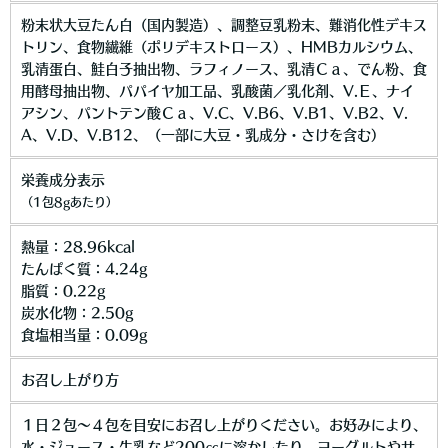
粉末状大豆たん白（国内製造）、調整豆乳粉末、難消化性デキス
トリン、食物繊維（ポリデキストロース）、HMBカルシウム、
乳清蛋白、鮭白子抽出物、ラフィノース、乳清Ｃａ、でん粉、食
用酵母抽出物、パパイヤ加工品、乳酸菌／乳化剤、V.Ｅ、ナイ
アシン、パントテン酸Ｃａ、V.C、V.B6、V.B1、V.B2、V.
A、V.D、V.B12、（一部に大豆・乳成分・さけを含む）
栄養成分表示
（1包8gあたり）
熱量：28.96kcal
たんぱく質：4.24g
脂質：0.22g
炭水化物：2.50g
食塩相当量：0.09g
お召し上がり方
１日２包～４包を目安にお召し上がりください。お好みにより、
水・ジュース・牛乳など200㏄に溶かしたり、ヨーグルトやサ